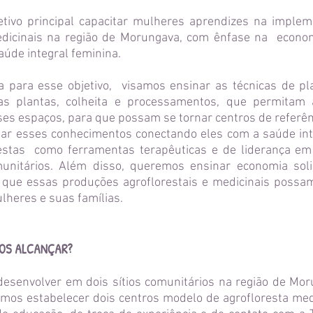
tivo principal capacitar mulheres aprendizes na imple
edicinais na região de Morungava, com ênfase na econom
saúde integral feminina.
 para esse objetivo, visamos ensinar as técnicas de pla
das plantas, colheita e processamentos, que permitam
es espaços, para que possam se tornar centros de referênc
ar esses conhecimentos conectando eles com a saúde inte
estas como ferramentas terapêuticas e de liderança e
munitários. Além disso, queremos ensinar economia so
 que essas produções agroflorestais e medicinais possa
lheres e suas famílias.
OS ALCANÇAR?
 desenvolver em dois sítios comunitários na região de Mo
emos estabelecer dois centros modelo de agrofloresta med