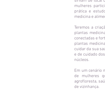
sirvam de local 
mulheres partic
prática e estu
medicina e alime
Teremos a criaç
plantas medicin
conectadas e fort
plantas medicin
cuidar da sua sa
e de cuidado dos
núcleos.
Em um cenário m
de mulheres qu
agrofloresta, sa
de vizinhança.