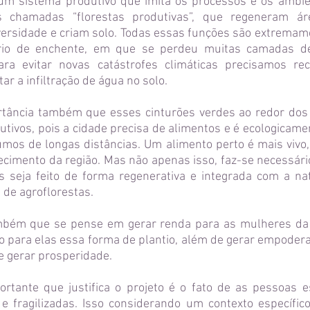
m sistema produtivo que imita os processos e os ambie
as chamadas “florestas produtivas”, que regeneram ár
ersidade e criam solo. Todas essas funções são extremam
rio de enchente, em que se perdeu muitas camadas d
a evitar novas catástrofes climáticas precisamos re
ar a infiltração de água no solo.
tância também que esses cinturões verdes ao redor dos
tivos, pois a cidade precisa de alimentos e é ecologicame
umos de longas distâncias. Um alimento perto é mais vivo,
ecimento da região. Mas não apenas isso, faz-se necessár
s seja feito de forma regenerativa e integrada com a na
 de agroflorestas.
mbém que se pense em gerar renda para as mulheres da 
vo para elas essa forma de plantio, além de gerar empode
 e gerar prosperidade.
ortante que justifica o projeto é o fato de as pessoas 
e fragilizadas. Isso considerando um contexto específic