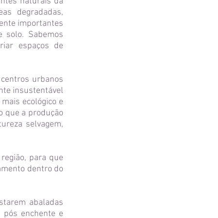
ntes naturais da
eas degradadas,
ente importantes
e solo. Sabemos
criar espaços de
 centros urbanos
nte insustentável
 mais ecológico e
io que a produção
tureza selvagem,
região, para que
ramento dentro do
estarem abaladas
o pós enchente e