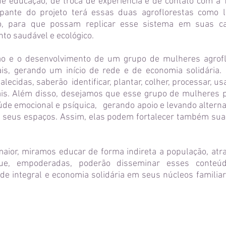
de educação, de troca de experiência e de contato com a 
ipante do projeto terá essas duas agroflorestas como l
do, para que possam replicar esse sistema em suas ca
nto saudável e ecológico.
ão e o desenvolvimento de um grupo de mulheres agrofl
ais, gerando um início de rede e de economia solidária.
alecidas, saberão identificar, plantar, colher, processar, u
ais. Além disso, desejamos que esse grupo de mulheres 
úde emocional e psíquica, gerando apoio e levando alterna
 seus espaços. Assim, elas podem fortalecer também suas
aior, miramos educar de forma indireta a população, atr
e, empoderadas, poderão disseminar esses conteúd
úde integral e economia solidária em seus núcleos familiar