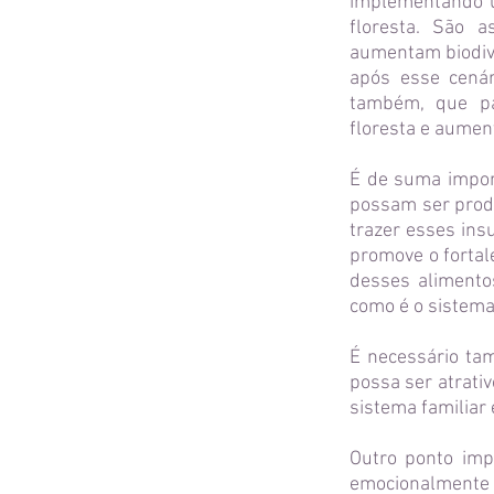
implementando u
floresta. São 
aumentam biodiv
após esse cená
também, que par
floresta e aument
É de suma impor
possam ser produ
trazer esses ins
promove o fortal
desses alimento
como é o sistema
É necessário ta
possa ser atrati
sistema familiar
Outro ponto imp
emocionalmente 