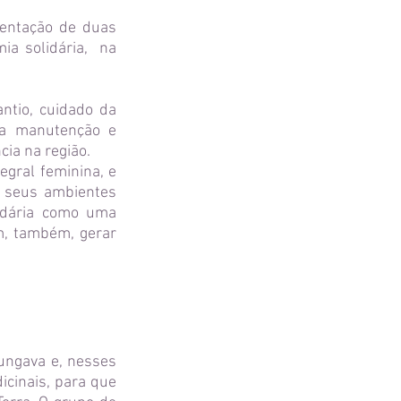
mentação de duas
ia solidária, na
ntio, cuidado da
 a manutenção e
ia na região.
gral feminina, e
m seus ambientes
lidária como uma
m, também, gerar
rungava e, nesses
icinais, para que