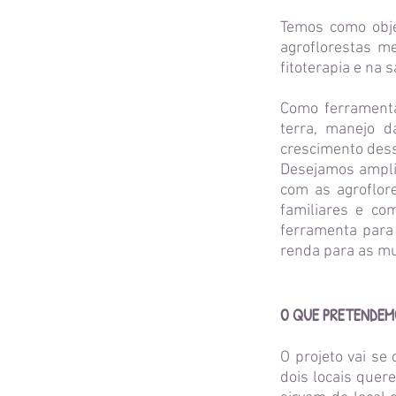
Temos como obje
agroflorestas m
fitoterapia e na 
Como ferramenta
terra, manejo 
crescimento dess
Desejamos ampli
com as agroflor
familiares e co
ferramenta para
renda para as mu
O QUE PRETENDEM
O projeto vai se
dois locais quer