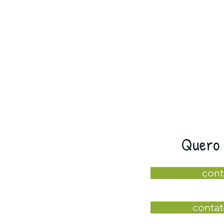
Quero 
cont
contat