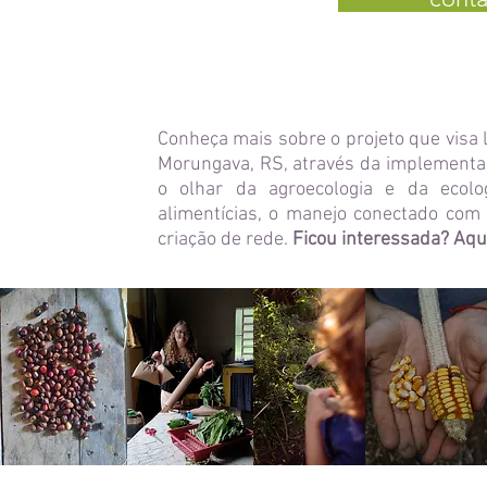
Conheça mais sobre o projeto que vis
Morungava, RS, através da implementaç
o olhar da agroecologia e da ecolo
alimentícias, o manejo conectado com
criação de rede.
Ficou interessada? Aqui