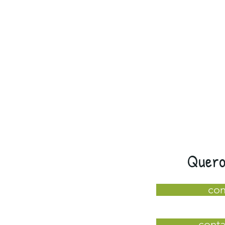
Quero
con
conta