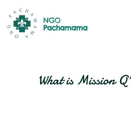
NGO
Pachamama
What is Mission Q