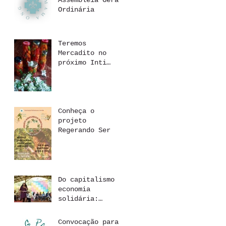
Assembleia Geral
Ordinária
Teremos
Mercadito no
próximo Inti
Raymi
Conheça o
projeto
Regerando Ser
Do capitalismo à
economia
solidária:
regenerando a
relação com o
Convocação para