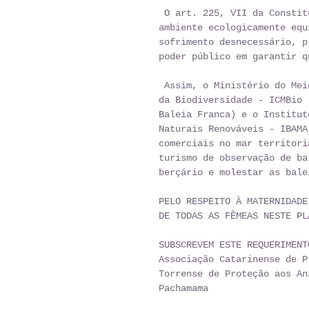
 O art. 225, VII da Constituição Federal prevê os direitos animais ao meio 
ambiente ecologicamente equ
sofrimento desnecessário, p
poder público em garantir q
 Assim, o Ministério do Meio Ambiente, o Instituto Chico Mendes de Conservação 
da Biodiversidade - ICMBio 
Baleia Franca) e o Institut
Naturais Renováveis - IBAMA
comerciais no mar territori
turismo de observação de ba
berçário e molestar as bale
PELO RESPEITO À MATERNIDADE
DE TODAS AS FÊMEAS NESTE PL
SUBSCREVEM ESTE REQUERIMENT
Associação Catarinense de P
Torrense de Proteção aos An
Pachamama