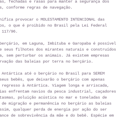
as, fechadas e rasas para manter a segurança dos 
s, conforme regras de navegação.
nifica provocar o MOLESTAMENTO INTENCIONAL das 
os, o que é proibido no Brasil pela Lei Federal 
 117/96.
berçário, em Laguna, Imbituba e Garopaba é possível 
e seus filhotes dos mirantes naturais e construídos 
a, sem perturbar os animais. Já existem empresas 
rvação das baleias por terra no berçário.
 Antártica até o berçário no Brasil para SEREM 
seus bebês, que deixarão o berçário com apenas 
 regresso à Antártica. Viagem longa e arriscada, 
ias enfrentam navios da pesca industrial, caçadores 
tasmas, poluição acústica no mar e toneladas de 
 de migração e permanência no berçário as baleias 
ssim, qualquer perda de energia por ação do ser 
ance de sobrevivência da mãe e do bebê. Espécie em 