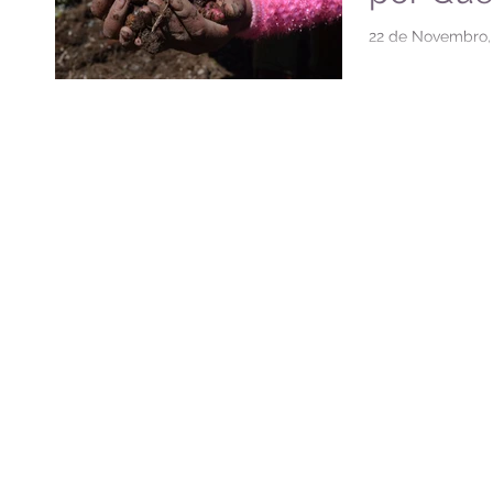
22 de Novembro
com apoio do Cen
dia 22/11 (Sábado
Beneficente por...