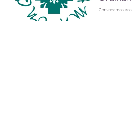
Convocamos aos 
Pachamama para 
Ordinária que rea
(17) de dezembro 