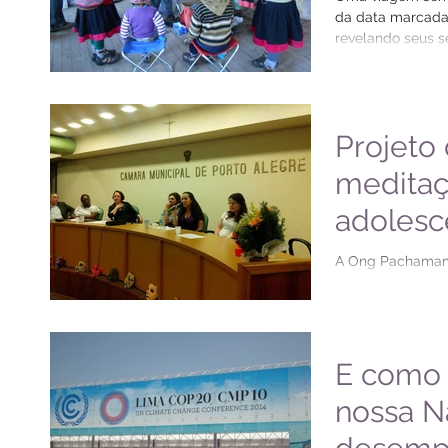
da data marcada
revelando seus s
depois do retorno.
Projeto
meditaç
adolesc
autores
A Ong Pachamama
associados Jaisso
infracio
Amanda Letícia N
Renée Dédalos), in
E como 
nossa N