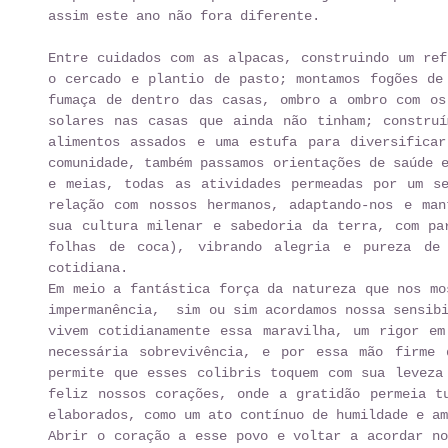
assim este ano não fora diferente. 
Entre cuidados com as alpacas, construindo um ref
o cercado e plantio de pasto; montamos fogões de 
fumaça de dentro das casas, ombro a ombro com os 
solares nas casas que ainda não tinham; construí
alimentos assados e uma estufa para diversificar
comunidade, também passamos orientações de saúde e
e meias, todas as atividades permeadas por um se
relação com nossos hermanos, adaptando-nos e man
sua cultura milenar e sabedoria da terra, com par
folhas de coca), vibrando alegria e pureza de 
cotidiana. 
Em meio a fantástica força da natureza que nos mo
impermanência,  sim ou sim acordamos nossa sensibi
vivem cotidianamente essa maravilha, um rigor em
necessária sobrevivência, e por essa mão firme 
permite que esses colibris toquem com sua leveza 
feliz nossos corações, onde a gratidão permeia tu
elaborados, como um ato contínuo de humildade e am
Abrir o coração a esse povo e voltar a acordar no