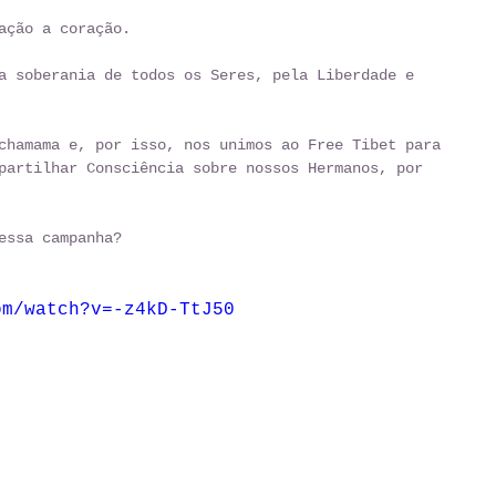
ação a coração. 
a soberania de todos os Seres, pela Liberdade e 
chamama e, por isso, nos unimos ao Free Tibet para 
partilhar Consciência sobre nossos Hermanos, por 
essa campanha? 
om/watch?v=-z4kD-TtJ50