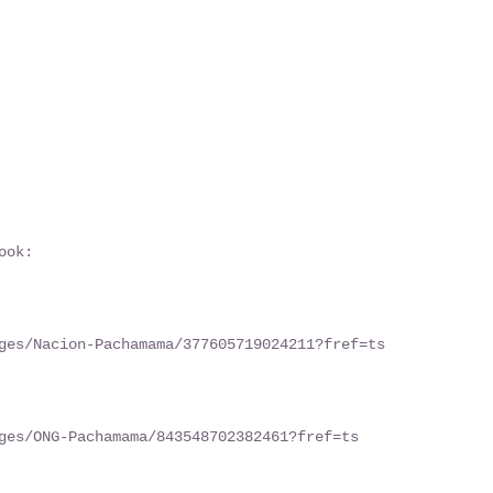
ook: 
ges/Nacion-Pachamama/377605719024211?fref=ts 
ges/ONG-Pachamama/843548702382461?fref=ts 