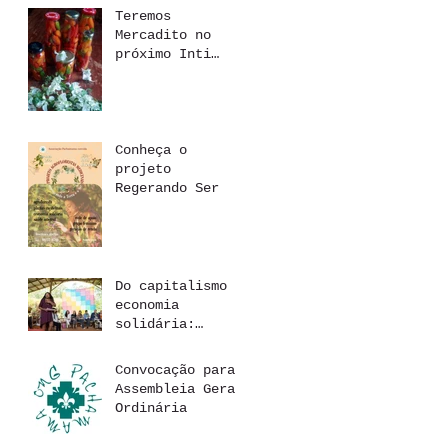
Teremos
Mercadito no
próximo Inti
Raymi
Conheça o
projeto
Regerando Ser
Do capitalismo à
economia
solidária:
regenerando a
relação com o
Convocação para
dinheiro
Assembleia Geral
Ordinária